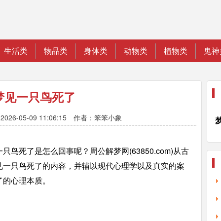
生活类
物品类
身体类
动物类
植物类
鬼神
梦见一只鸟死了
026-05-09 11:06:15 作者：笨笨小象
鸟死了是怎么回事呢？周公解梦网(63850.com)从古
见一只鸟死了的内容，并辅以现代心理学以及真实的案
了的心理本质。