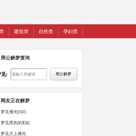
类
建筑类
自然类
孕妇类
周公解梦查询
梦见:
周公解梦
网友正在解梦
梦见佛光闪闪
梦见黑色的彩虹
梦见天上佛光