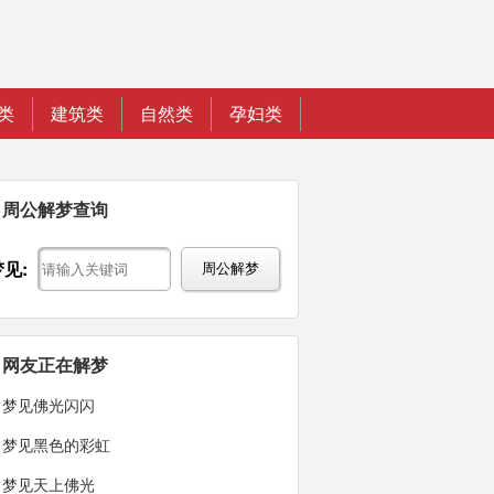
类
建筑类
自然类
孕妇类
周公解梦查询
梦见:
周公解梦
网友正在解梦
梦见佛光闪闪
梦见黑色的彩虹
梦见天上佛光