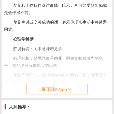
梦见和工作伙伴商讨事情，暗示计画可能受到阻挠或
是会停滞不前。
梦见商讨或交涉成功的话，表示你现实生活中将遭遇
困难。
心理学解梦
梦境解说：同事意味着竞争。
心理分析：梦见同事是凶兆，同事意味着激烈的竞
争，是梦境对沉重现实的反映。
梦见同事辞职，说明现在精神方面有问题，做事没有
劲，如果不改变现在的状态，可能有灾难。
展开剩余 32%
梦见同事 工作伙伴的案例分析
小李在事业单位工作。有一天晚上梦见以前两个跟他
大师推荐：
同期进入这个单位的同事。他跟这两个同事平时交往不多，