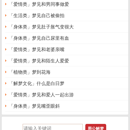
不过因为是同期入这个单位，所以印象深些，关系比其他人
「爱情类」梦见和男同事做爱
好些。他梦见他们突然死了，醒后两三天都还记得。梦中他
「生活类」梦见自己被偷拍
是旁观者的身份，突然接到通知，也不知道他们是怎样死
的，醒来之后，只觉得很恐怖。做梦之后不久，他就被调到
「身体类」梦见肚子胀气变很大
新的领导岗位上。他发现下面的员工对前任领导比较贴近，
「身体类」梦见自己尿里有血
自己暂时还没能真正进入角色，感到很苦闷。
「爱情类」梦见和老婆亲嘴
梦境解析：梦见同事死了，有两种解释，一是处于某
「爱情类」梦见和陌生人爱爱
种原因或工作压力，做梦者想要排挤那些同事。二是对自己
有所怀疑，担心所喜欢的志同道和的同事是否会远离自己、
「植物类」梦到花海
抛下自己而感到不安。从梦境的感受来看，这个梦属于后
「解梦文化」什么是白日梦
者。同期进入单位的同事死了，这是一个提示的梦，梦境提
示他，原来的工作状态必须放弃;这死去的两个同事，象征
「爱情类」梦见和爱人一起出游
的就是他之前一直保留的工作态度与感受;现在环境变化，
「身体类」梦见嘴歪眼斜
一直坚持原来的并不妥当，需要改变才会有成功。