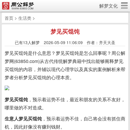
解梦文化
首页
>
生活类
>
梦见买馄饨
已有
13人解梦 2026-05-09 11:06:09 作者：齐天大圣
梦见买馄饨是什么意思？梦见买馄饨是怎么回事呢？周公解
梦网(63850.com)从古代传统解梦典籍中找出能够阐释梦见
买馄饨的内容，并辅以现代心理学以及真实的案例解析来帮
梦者分析梦见买馄饨的心理本质。
梦见买馄饨
，预示着运势不佳，最近和朋友的关系不友好，
哪里做的不对造成。
生意人梦见买馄饨
，预示着运势不佳，自己将会没有抓住商
机，因此好像没有赚到钱财。