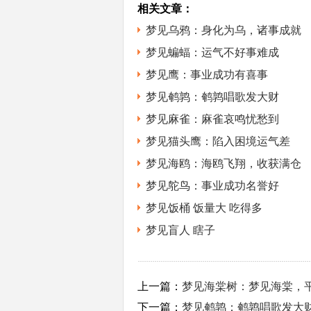
相关文章：
梦见乌鸦：身化为乌，诸事成就
梦见蝙蝠：运气不好事难成
梦见鹰：事业成功有喜事
梦见鹌鹑：鹌鹑唱歌发大财
梦见麻雀：麻雀哀鸣忧愁到
梦见猫头鹰：陷入困境运气差
梦见海鸥：海鸥飞翔，收获满仓
梦见鸵鸟：事业成功名誉好
梦见饭桶 饭量大 吃得多
梦见盲人 瞎子
上一篇：
梦见海棠树：梦见海棠，
下一篇：
梦见鹌鹑：鹌鹑唱歌发大