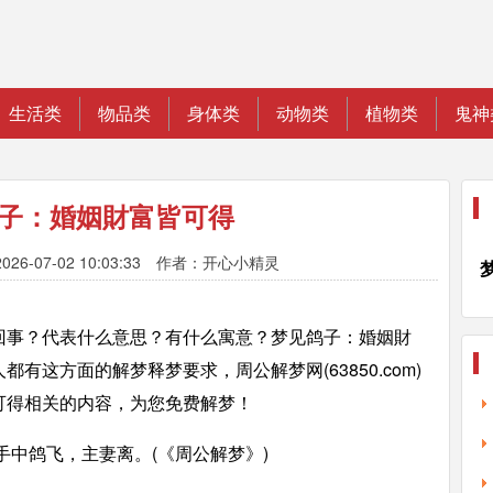
生活类
物品类
身体类
动物类
植物类
鬼神
子：婚姻財富皆可得
026-07-02 10:03:33 作者：开心小精灵
回事？代表什么意思？有什么寓意？梦见鸽子：婚姻財
有这方面的解梦释梦要求，周公解梦网(63850.com)
可得相关的内容，为您免费解梦！
手中鸽飞，主妻离。(《周公解梦》)