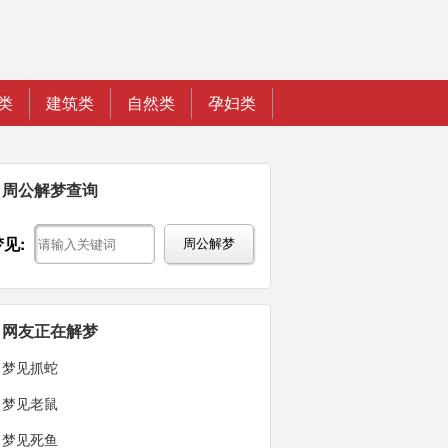
类
建筑类
自然类
孕妇类
周公解梦查询
梦见:
周公解梦
网友正在解梦
梦见抓蛇
梦见老鼠
梦见死鱼