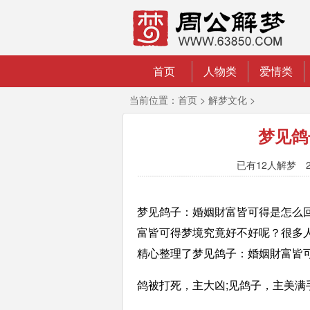
首页
人物类
爱情类
当前位置：
首页
>
解梦文化
>
梦见鸽
已有
12人解梦 2
梦见鸽子：婚姻財富皆可得是怎么
富皆可得梦境究竟好不好呢？很多人都
精心整理了梦见鸽子：婚姻財富皆
鸽被打死，主大凶;见鸽子，主美满