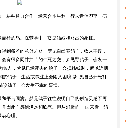
洽，耕种通力合作，经营合本生利，行人音信即至，病
表吉祥的鸟。在梦学中，它是婚姻和财富的象征。
会得到藏匿的意外之财，梦见自己养鸽子，收入丰厚，
，会有很多同甘共苦的生死之交，梦见野鸦子，会发一
成为名人，梦见已经死去的鸽子，会损耗钱财，所以近期
翔的鸽子，生活或事业上会陷入困境;梦 |见自己开枪打
猫咬鸽子，会发生不幸的事情。
着和平与圆满。梦见鸽子往往说明自己的创造灵感不再
，并因此而感到满足和欣慰。但从消极的 一面来看，鸽
被动心理。