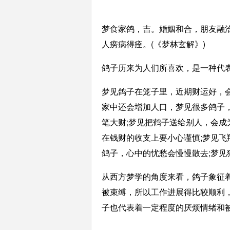
梦食家鸽，吉。婚姻和合，朋友融
人痨病得痊。(《梦林玄解》)
鸽子历来为人们所喜欢，是一种代
梦见鸽子在笼子里，近期财运好，
家中还会增加人口，梦见很多鸽子
笔大财;梦见把鹤子送给别人，会
在钱财的收支上要小心谨慎;梦见飞
鸽子，心中的忧愁会慢慢散去;梦见
从西方梦学的角度来看，鸽子象征
被束缚，所以工作进展得比较顺利
子也代表着一定程度的厌烦情绪和