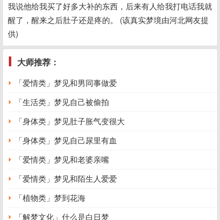
我说他给我买了好多大补的东西，后来有人给我打电话我就
醒了，醒来之后肚子还是疼的。 (该真实梦境由河北网友提
供)
大师推荐：
「爱情类」梦见和男同事做爱
「生活类」梦见自己被偷拍
「身体类」梦见肚子胀气变很大
「身体类」梦见自己尿里有血
「爱情类」梦见和老婆亲嘴
「爱情类」梦见和陌生人爱爱
「植物类」梦到花海
「解梦文化」什么是白日梦