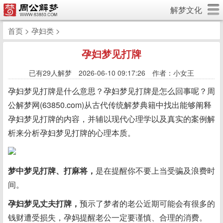
解梦文化
首页
>
孕妇类
>
孕妇梦见打牌
已有
29人解梦 2026-06-10 09:17:26 作者：小女王
孕妇梦见打牌是什么意思？孕妇梦见打牌是怎么回事呢？周
公解梦网(63850.com)从古代传统解梦典籍中找出能够阐释
孕妇梦见打牌的内容，并辅以现代心理学以及真实的案例解
析来分析孕妇梦见打牌的心理本质。
梦中梦见打牌、打麻将，
是在提醒你不要上当受骗及浪费时
间。
孕妇梦见丈夫打牌，
预示了梦者的老公近期可能会有很多的
钱财遭受损失，孕妈提醒老公一定要谨慎、合理的消费。