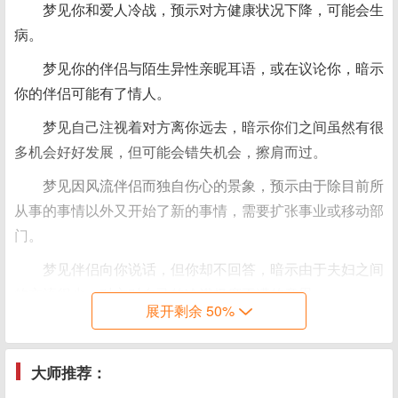
梦见你和爱人冷战，预示对方健康状况下降，可能会生
病。
梦见你的伴侣与陌生异性亲昵耳语，或在议论你，暗示
你的伴侣可能有了情人。
梦见自己注视着对方离你远去，暗示你们之间虽然有很
多机会好好发展，但可能会错失机会，擦肩而过。
梦见因风流伴侣而独自伤心的景象，预示由于除目前所
从事的事情以外又开始了新的事情，需要扩张事业或移动部
门。
梦见伴侣向你说话，但你却不回答，暗示由于夫妇之间
的交流很少，对方对自己的冷漠极度不满的意思。
展开剩余 50%
梦见面无表情的看着自己的爱人被别的女人带走，现实
中苦恼的事情在贵人的帮助下得以解决或获得成果。
大师推荐：
梦见爱人掉进河里求救，但自己却在犹豫不决，从事的