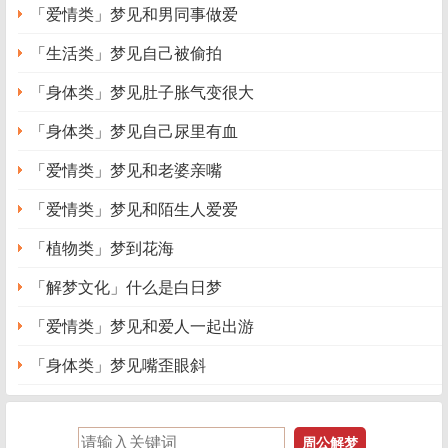
「爱情类」梦见和男同事做爱
事情陷入困境或陷入阴谋中的状态。
「生活类」梦见自己被偷拍
心理学解梦
梦境解说：梦见伴侣，是复杂的梦象，一般是与家庭和
「身体类」梦见肚子胀气变很大
财产有关的预兆。
「身体类」梦见自己尿里有血
心理分析：梦见夫妇在平和地谈话，预示可能会出现夫
「爱情类」梦见和老婆亲嘴
妻分离的情况。
「爱情类」梦见和陌生人爱爱
(2)梦见夫妇大声吵架，这是家庭和睦、安逸的征兆。
「植物类」梦到花海
梦见伴侣 爱人的案例分析
「解梦文化」什么是白日梦
【梦例1】
「爱情类」梦见和爱人一起出游
说实在的，我的丈夫对我很好，对家庭也很有责任感，
熟悉的朋友都说我找了一个好丈夫。可不知为什么，我却有
「身体类」梦见嘴歪眼斜
时梦见丈夫要和我离婚，当时我心中很难过，觉得非常痛
苦。(女性，30岁)