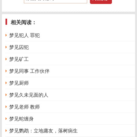
梦境解析：梦见丈夫，意味着你很在意你的家庭生活。
梦见好的方面，表明你的家庭生活比较幸福，梦见不好的方
面，表明你缺乏自信心。如果你梦见丈夫很快乐，象征着你
相关阅读：
的家庭幸福，前途大有作为。若梦见与丈夫离婚，表明你很
梦见犯人 罪犯
爱你的丈夫，但自己却不自信。
梦见囚犯
如梦见妻子，则表明你对家庭很有责任感。
梦见矿工
【梦例2】
梦见同事 工作伙伴
有一对夫妇出去游玩，晚上，妻子梦见一个巨大的湖，
湖面上都是帐篷船。她和丈夫就躺上去看月亮，过一会，她
梦见厨师
就睡着了。醒来之后，这位女士有些忧虑。
梦见久未见面的人
梦境解析：这个人的梦是祥兆，应该更加积极地面对生
梦见老师 教师
活。浪漫的梦是好事，对于结婚不久的人来说，更是一件非
常好的事。如果没有孩子，会很快有一个，而且孩子会很聪
梦见蛇缠身
明伶俐。如果已经有了孩子，那么孩子的生命将得到守护。
梦见鹦鹉：立地庸友，落树病生
而且梦的观测视角不同，对梦的解释也不一样，如果说做梦