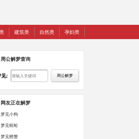
类
建筑类
自然类
孕妇类
周公解梦查询
梦见:
周公解梦
网友正在解梦
梦见小狗
梦见蜈蚣
梦见螃蟹