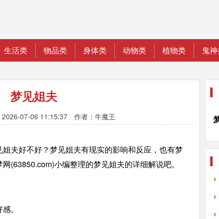
生活类
物品类
身体类
动物类
植物类
鬼神
梦见姐夫
026-07-06 11:15:37 作者：牛魔王
见姐夫好不好？梦见姐夫有现实的影响和反应，也有梦
(63850.com)小编整理的梦见姐夫的详细解说吧。
。
好感。