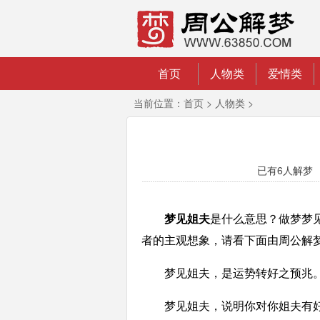
首页
人物类
爱情类
当前位置：
首页
>
人物类
>
已有
6人解梦 2
梦见姐夫
是什么意思？做梦梦
者的主观想象，请看下面由周公解梦网
梦见姐夫，是运势转好之预兆
梦见姐夫，说明你对你姐夫有