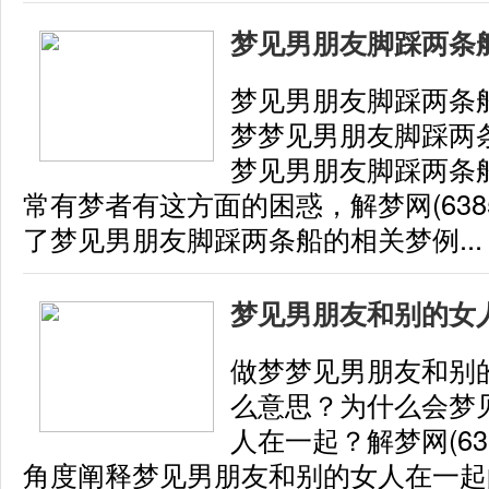
梦见男朋友脚踩两条
梦见男朋友脚踩两条
梦梦见男朋友脚踩两
梦见男朋友脚踩两条
常有梦者有这方面的困惑，解梦网(6385
了梦见男朋友脚踩两条船的相关梦例...
梦见男朋友和别的女
做梦梦见男朋友和别
么意思？为什么会梦
人在一起？解梦网(638
角度阐释梦见男朋友和别的女人在一起