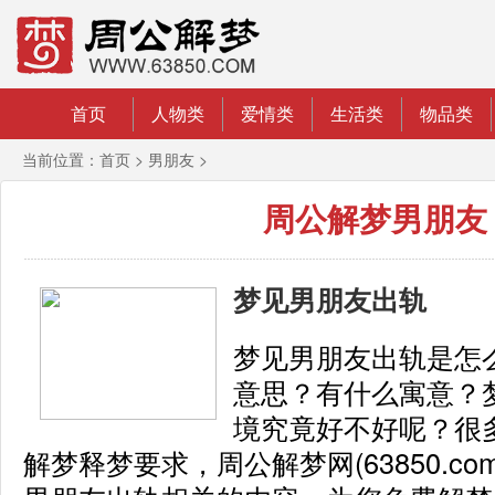
首页
人物类
爱情类
生活类
物品类
当前位置：
首页
>
男朋友
>
周公解梦男朋友
梦见男朋友出轨
梦见男朋友出轨是怎
意思？有什么寓意？
境究竟好不好呢？很
解梦释梦要求，周公解梦网(63850.c