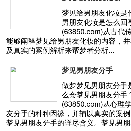
梦见给男朋友化妆是
男朋友化妆是怎么回
(63850.com)从
能够阐释梦见给男朋友化妆的内容，并
及真实的案例解析来帮梦者分析...
梦见男朋友分手
做梦梦见男朋友分手
么会梦见男朋友分手
(63850.com)从
友分手的种种因缘，并辅以真实的案例
梦见男朋友分手的详尽含义。梦见男朋友.