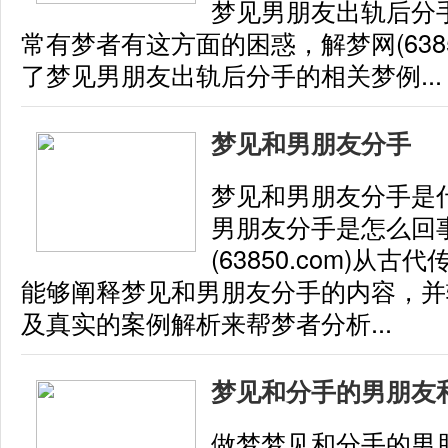
梦见男朋友出轨后分
常有梦者有这方面的困惑，解梦网(6385
了梦见男朋友出轨后分手的相关梦例...
梦见和男朋友分手
梦见和男朋友分手是
男朋友分手是怎么回
(63850.com)从
能够阐释梦见和男朋友分手的内容，并
及真实的案例解析来帮梦者分析...
梦见和分手的男朋友
做梦梦见和分手的男