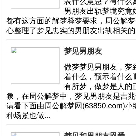
表什么意思？有什么
男朋友出轨梦境究竟
都有这方面的解梦释梦要求，周公解梦网(6
心整理了梦见忠实的男朋友出轨相关的..
梦见男朋友
做梦梦见男朋友，梦
着什么，预示着什么
有所梦，做梦是人的
象，在周公解梦中，梦见男朋友是吉兆
请看下面由周公解梦网(63850.com
种场景也做...
梦见和男朋友恩爱