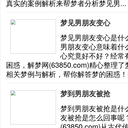
真实的案例解析来帮梦者分析梦见男...
梦见男朋友变心
梦见男朋友变心是什
男朋友变心意味着什
心究竟好不好？经常
困惑，解梦网(63850.com)精心整
相关梦例与解析，帮你解答梦的困惑！梦.
梦到男朋友被抢
梦到男朋友被抢是什
友被抢是怎么回事呢
(63850.com)从