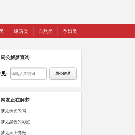
类
建筑类
自然类
孕妇类
周公解梦查询
梦见:
周公解梦
网友正在解梦
梦见佛光闪闪
梦见黑色的彩虹
梦见天上佛光