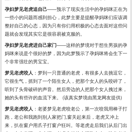
孕妇梦见老虎追自己
——预示了现实生活中的孕妈咪正在为
一些小的问题而感到担心，此梦主要是提醒孕妈咪们应该调
整好自己的心态，因为只有你们用积极的心态去面对这些问
题就会发现其实它是很容易被克服的。
孕妇梦见老虎进自己家门
——这样的梦境对于想生男孩的孕
妈咪来说是个很好的梦，因为此梦预示了孕妈咪将会生下一
个非常强壮的男宝宝。
梦见老虎咬人
：梦到一只普通的老虎，有很多人去挑逗它，
它很生气，抓到了一个陌生女人，把那个女人的头咬碎了，
听到了头骨破碎的声音。然后旁边的人把那个女人拽过来，
她的头有些许的血流下来。 (该真实梦境由黑龙网友提供)
梦见老虎咬人
：老婆梦见老虎咬老公，第一次咬我用棒子打
跑，老公和我跑到别人家把门,窗关起来后，老虎又冲上
来，扒在窗户用爪子打窗户狂叫。等老虎走后我们从后门出