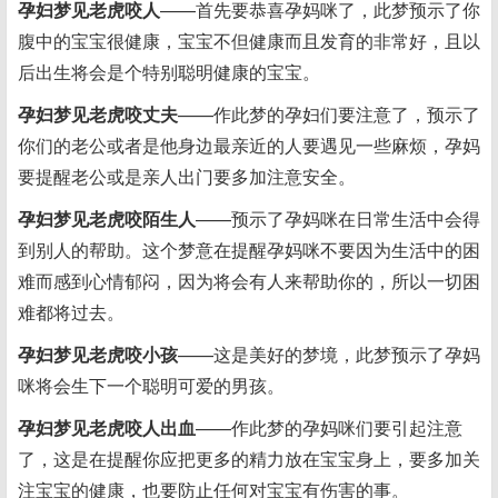
孕妇梦见老虎咬人
——首先要恭喜孕妈咪了，此梦预示了你
腹中的宝宝很健康，宝宝不但健康而且发育的非常好，且以
后出生将会是个特别聪明健康的宝宝。
孕妇梦见老虎咬丈夫
——作此梦的孕妇们要注意了，预示了
你们的老公或者是他身边最亲近的人要遇见一些麻烦，孕妈
要提醒老公或是亲人出门要多加注意安全。
孕妇梦见老虎咬陌生人
——预示了孕妈咪在日常生活中会得
到别人的帮助。这个梦意在提醒孕妈咪不要因为生活中的困
难而感到心情郁闷，因为将会有人来帮助你的，所以一切困
难都将过去。
孕妇梦见老虎咬小孩
——这是美好的梦境，此梦预示了孕妈
咪将会生下一个聪明可爱的男孩。
孕妇梦见老虎咬人出血
——作此梦的孕妈咪们要引起注意
了，这是在提醒你应把更多的精力放在宝宝身上，要多加关
注宝宝的健康，也要防止任何对宝宝有伤害的事。