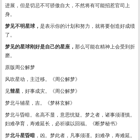
进展，但是切忌不可骄傲自大，不然将有可能招惹官司上
身。
梦见不明星球，
是表示你的计划和努力，就将要创造好成绩
了。
梦见的星球刚好是自己的星座，
那么可能在精神上会受到折
磨。
原版周公解梦
风吹星动，主迁移。《周公解梦》
见
彗星
，好事成灾。《周公解梦》
梦北斗辅星，吉。《梦林玄解》
梦北斗昏暗。名高不显，意思忧疑。梦之者，诸事须谨慎。
妇难孕育，寿难延长，必祈禳以回福。《断梦秘书》
梦
北斗星昏暗
，凶。梦此者，凡事须谨。妇难孕，寿难延。