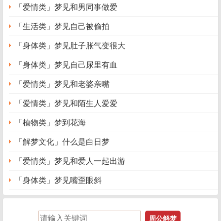
梦见
金星
，主有刀兵之兆。《断梦秘书》
「爱情类」梦见和男同事做爱
梦见
文昌星
，兆主文明。女人梦此，夫荣子贵。大吉也。
「生活类」梦见自己被偷拍
《断梦秘书》
「身体类」梦见肚子胀气变很大
梦见
妖星
，主非吉兆，禳之可免。《断梦秘书》
「身体类」梦见自己尿里有血
梦见
大星如虹
。孕生睿圣，勿妄观也。《梦林玄解》
「爱情类」梦见和老婆亲嘴
梦
巨星入怀
，大吉，主生奇子。《梦林玄解》
「爱情类」梦见和陌生人爱爱
梦
流星不落
。此兆主应迁移，病人有救，远行未归，怀孕未
「植物类」梦到花海
产，求利虚浮。《断梦秘书》
「解梦文化」什么是白日梦
梦
三星照户
，大吉。兆主富贵长寿。梦此者贵至三公，富有
三世。女子梦之，切勿私奔。《梦林玄解》
「爱情类」梦见和爱人一起出游
梦手执斗柄，吉。此为执掌朝纲、权倾四海之梦，也是寿年
「身体类」梦见嘴歪眼斜
之兆。《梦林玄解》
梦
手执星
。此主女配贵夫，仆投明主，又兼寿命之兆。《断