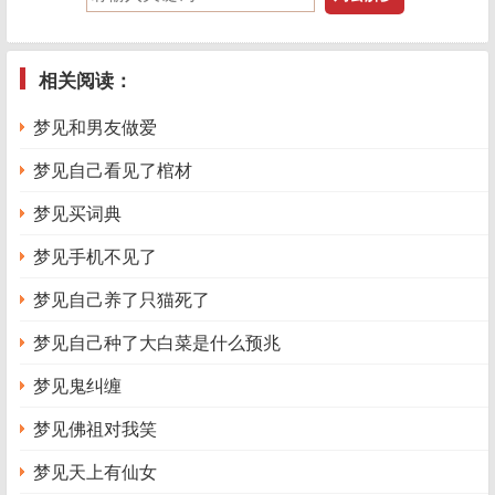
梦秘书》
梦吞星，吉。《梦林玄解》
相关阅读：
梦
吞星
。梦此当生仙子。《断梦秘书》
梦见和男友做爱
梦文昌星，大吉，主才名大利。《梦林玄解》
梦见自己看见了棺材
梦
星放光彩
，为文章盛进之象。女人梦之，子有文誉，夫当
荣显。《梦林玄解》
梦见买词典
梦星流不落。兆应迁移，病人有救，运行未归，怀孕未产，
梦见手机不见了
求利虚浮。《梦林玄解》
梦见自己养了只猫死了
梦
星如月明
，大吉，命运亨嘉。《梦林玄解》
梦见自己种了大白菜是什么预兆
梦
星行动
，吉。此梦元英移舍，权位升迁之象。常人梦此，
梦见鬼纠缠
改旧图新。求利转方。求名游学。官讼别诉。病者禳星。孕
妇防坠。婚不成。行人归。音信至。闺中梦之，主有媒至。
梦见佛祖对我笑
寡居梦之，主有子女来探也。《梦林玄解》
梦见天上有仙女