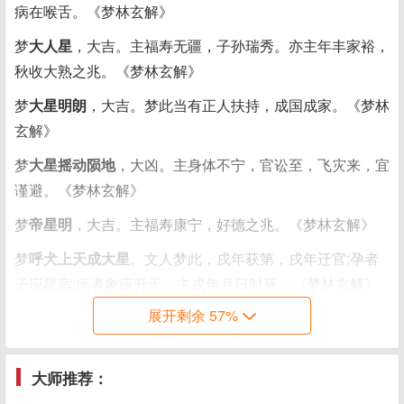
病在喉舌。《梦林玄解》
梦
大人星
，大吉。主福寿无疆，子孙瑞秀。亦主年丰家裕，
秋收大熟之兆。《梦林玄解》
梦
大星明朗
，大吉。梦此当有正人扶持，成国成家。《梦林
玄解》
梦
大星摇动陨地
，大凶。主身体不宁，官讼至，飞灾来，宜
谨避。《梦林玄解》
梦
帝星明
，大吉。主福寿康宁，好德之兆。《梦林玄解》
梦
呼犬上天成大星
。文人梦此，戌年获第，戌年迁官;孕者
子应星宿;病者象应升天，主戌年月日时死。《梦林玄解》
展开剩余 57%
梦
箕化星
，吉。凡梦此，兆主天时有大风雨至。或有客至。
又主口舌。防小偷。《梦林玄解》
梦见北斗，有忧。《敦煌本梦书》
大师推荐：