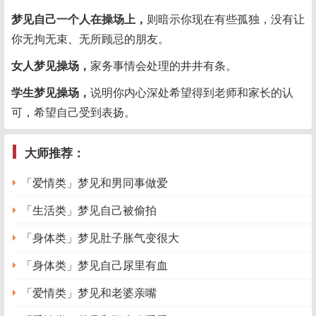
梦见自己一个人在操场上，
则暗示你现在有些孤独，没有让
你无拘无束、无所顾忌的朋友。
女人梦见操场，
家务事情会处理的井井有条。
学生梦见操场，
说明你内心深处希望得到老师和家长的认
可，希望自己受到表扬。
大师推荐：
「爱情类」梦见和男同事做爱
「生活类」梦见自己被偷拍
「身体类」梦见肚子胀气变很大
「身体类」梦见自己尿里有血
「爱情类」梦见和老婆亲嘴