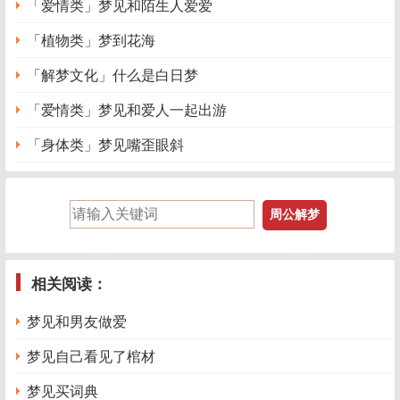
「爱情类」梦见和陌生人爱爱
「植物类」梦到花海
「解梦文化」什么是白日梦
「爱情类」梦见和爱人一起出游
「身体类」梦见嘴歪眼斜
相关阅读：
梦见和男友做爱
梦见自己看见了棺材
梦见买词典