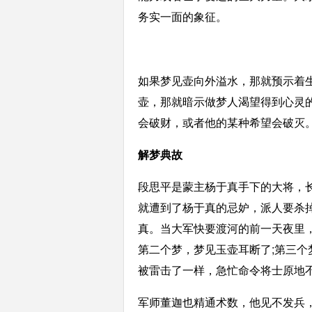
务实一面的象征。
如果梦见壶向外溢水，那就预示着生
壶，那就暗示做梦人渴望得到心灵
会破财，或者他的某种希望会破灭
解梦典故
段思平是蒙主杨于真手下的大将，
就遭到了杨于真的忌妒，派人要杀
真。当大军快要渡河的前一天夜里
第二个梦，梦见玉壶耳断了;第三
被雷击了一样，急忙命令将士原地
军师董迦也精通术数，他见不发兵