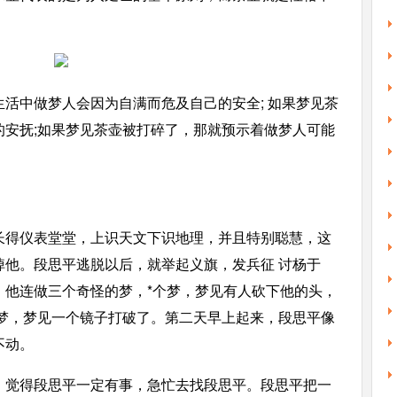
活中做梦人会因为自满而危及自己的安全; 如果梦见茶
的安抚;如果梦见茶壶被打碎了，那就预示着做梦人可能
。
长得仪表堂堂，上识天文下识地理，并且特别聪慧，这
掉他。段思平逃脱以后，就举起义旗，发兵征 讨杨于
，他连做三个奇怪的梦，*个梦，梦见有人砍下他的头，
个梦，梦见一个镜子打破了。第二天早上起来，段思平像
不动。
，觉得段思平一定有事，急忙去找段思平。段思平把一