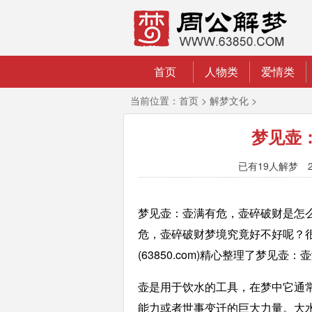
首页
人物类
爱情类
当前位置：
首页
>
解梦文化
>
梦见壶
已有
19人解梦 2
梦见壶：壶满有危，壶碎破财是怎
危，壶碎破财梦境究竟好不好呢？
(63850.com)精心整理了梦
壶是用于饮水的工具，在梦中它通
能力或者世事变迁的巨大力量。大