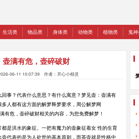
生活类
物品类
身体类
动物类
植物类
鬼神
：壶满有危，壶碎破财
026-06-11 10:07:39 作者：开心小精灵
么回事？代表什么意思？有什么寓意？梦见壶：壶满有
很多人都有这方面的解梦释梦要求，周公解梦网
见壶：壶满有危，壶碎破财相关的内容，为您免费解梦！
常都是洪水的象征。一把有魔力的壶象征着女 性的生育
水壶代表的是为人处世的基本原则，而茶壶就是性格中