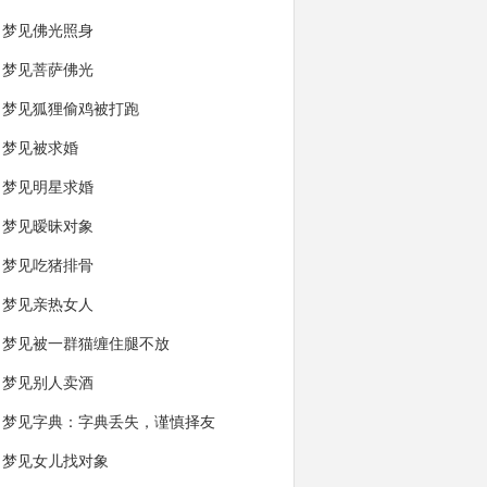
梦见佛光照身
梦见菩萨佛光
梦见狐狸偷鸡被打跑
梦见被求婚
梦见明星求婚
梦见暧昧对象
梦见吃猪排骨
梦见亲热女人
梦见被一群猫缠住腿不放
梦见别人卖酒
梦见字典：字典丢失，谨慎择友
梦见女儿找对象