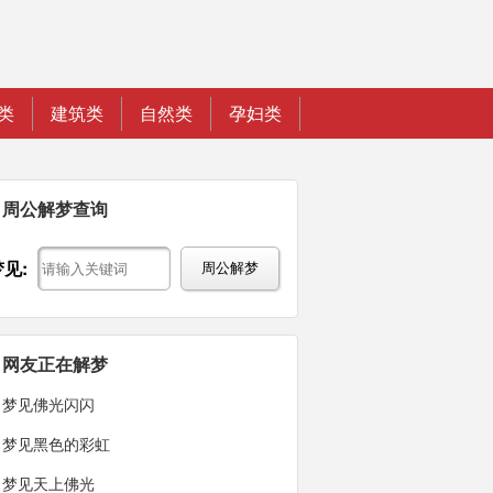
类
建筑类
自然类
孕妇类
周公解梦查询
梦见:
周公解梦
网友正在解梦
梦见佛光闪闪
梦见黑色的彩虹
梦见天上佛光