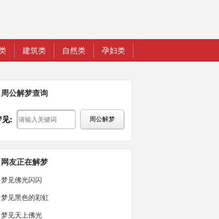
类
建筑类
自然类
孕妇类
周公解梦查询
梦见:
周公解梦
网友正在解梦
梦见佛光闪闪
梦见黑色的彩虹
梦见天上佛光