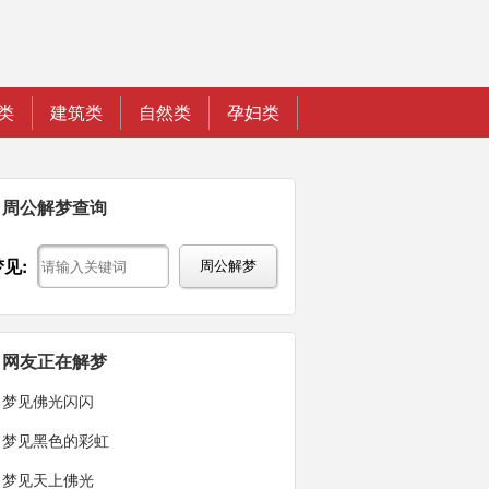
类
建筑类
自然类
孕妇类
周公解梦查询
梦见:
周公解梦
网友正在解梦
梦见佛光闪闪
梦见黑色的彩虹
梦见天上佛光