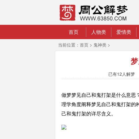
首页
人物类
爱情类
当前位置：
首页
>
鬼神类
>
梦
已有
12人解梦 2
做梦梦见自己和鬼打架是什么意思？为
理学角度阐释梦见自己和鬼打架的
己和鬼打架的详尽含义。