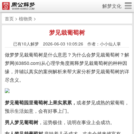
解梦文化
首页
>
植物类
>
梦见栽葡萄树
已有
10人解梦 2026-06-03 10:05:26 作者：小小仙人掌
做梦梦见栽葡萄树是什么意思？为什么会梦见栽葡萄树？解
梦网(63850.com)从心理学角度阐释梦见栽葡萄树的种种因
缘，并辅以真实的案例解析来帮大家分析梦见栽葡萄树的详
尽含义。
梦见葡萄园里葡萄树上果实累累，
或者梦见成熟的紫葡萄，
预示生活如意，会有好事上门。
男人梦见葡萄树
，运势极佳，说明在事业上会成功。
女人梦见栽葡萄村
,意味着儿子成才，丈夫会越来越富有。